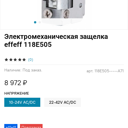
Электромеханическая защелка
effeff 118E505
(0)
Наличие:
Под заказ.
арт.
118E505-----A71
8 972 ₽
НАПРЯЖЕНИЕ
10-24V AC/DC
22-42V AC/DC
effeff
Предзаказ