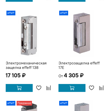
effeff
effeff
Электромеханическая
Электрозащелка effeff
защелка effeff 138
17E
17 105 ₽
4 305 ₽
От
effeff
Предзаказ
effeff