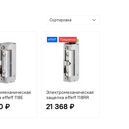
effeff
Предзаказ
омеханическая
Электромеханическая
 effeff 118E
защелка effeff 118RR
0 ₽
21 368 ₽