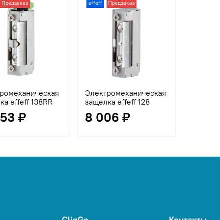
Предзаказ
effeff
Предзаказ
ромеханическая
Электромеханическая
ка effeff 138RR
защелка effeff 128
253 ₽
8 006 ₽