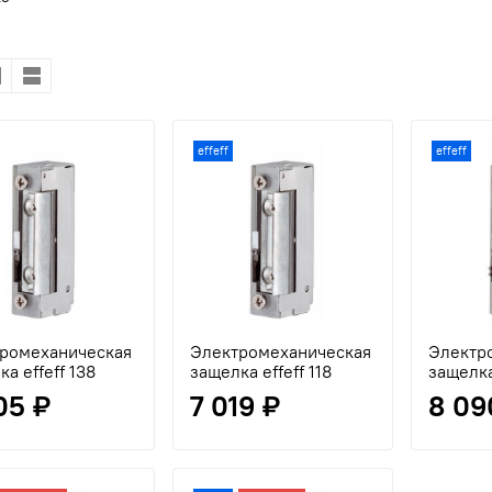
effeff
effeff
ромеханическая
Электромеханическая
Электр
а effeff 138
защелка effeff 118
защелка
105 ₽
7 019 ₽
8 09