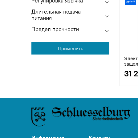
Регулировка язычка
effeff
Длительная подача
питания
Предел прочности
Применить
Элект
защел
31 