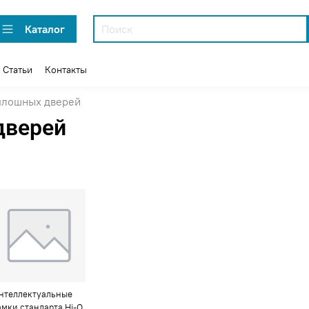
Каталог
Статьи
Контакты
плошных дверей
дверей
нтеллектуальные
амки стандарта Hi-O