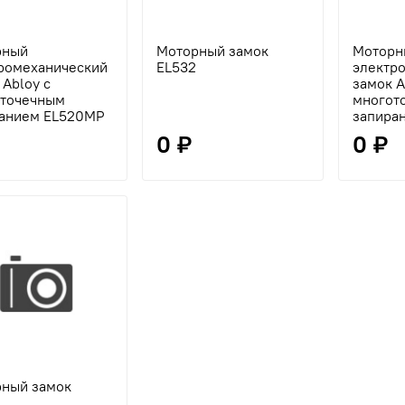
рный
Моторный замок
Моторн
ромеханический
EL532
электр
 Abloy с
замок A
оточечным
многот
анием EL520MP
запира
0 ₽
0 ₽
ный замок