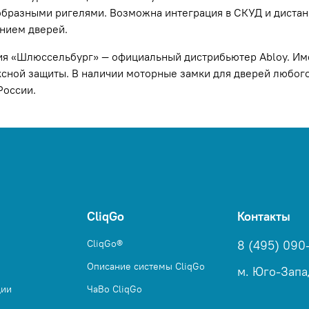
бразными ригелями. Возможна интеграция в СКУД и диста
нием дверей.
я «Шлюссельбург» — официальный дистрибьютер Abloy. Им
сной защиты. В наличии моторные замки для дверей любого
России.
CliqGo
Контакты
CliqGo®
8 (495) 090
Описание системы CliqGo
м. Юго-Запа
ции
ЧаВо CliqGo