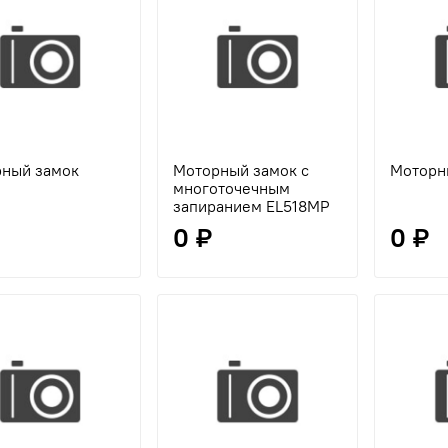
ный замок
Моторный замок с
Моторн
многоточечным
запиранием EL518MP
0 ₽
0 ₽