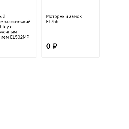
ый
Моторный замок
омеханический
EL755
bloy с
очечным
нием EL532MP
0 ₽