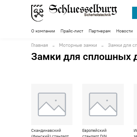
О компании
Прайс-лист
Партнерам
Новости
Главная
Моторные замки
Замки для с
Замки для сплошных 
Скандинавский
Европейский
И
(финский) стандарт
стандарт DIN
з