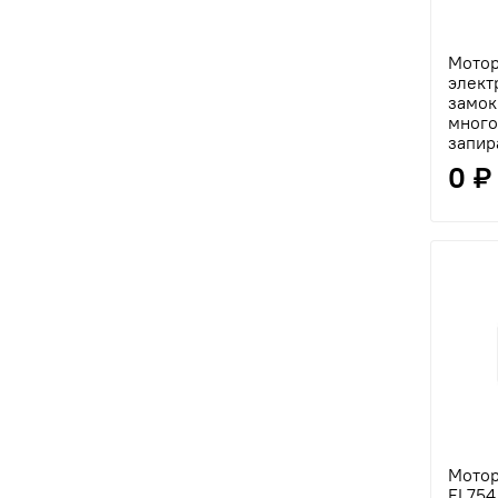
Мото
элект
замок
мног
запир
0 ₽
Мотор
EL754