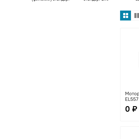
Мотор
EL557
0 ₽