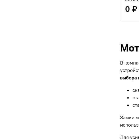
0 ₽
Мот
В компа
устройс
выбора 
ск
ст
ст
Замки м
использ
Для уси