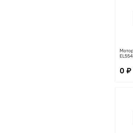
Мотор
EL554
0 ₽