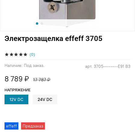
Электрозащелка effeff 3705
(0)
Наличие:
Под заказ.
арт.
3705--------E91 B3
8 789 ₽
17 787 ₽
НАПРЯЖЕНИЕ
12V DC
24V DC
effeff
Предзаказ