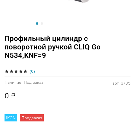
Профильный цилиндр с
поворотной ручкой CLIQ Go
N534,KNF=9
(0)
Наличие:
Под заказ.
арт.
3705
0 ₽
IKON
Предзаказ