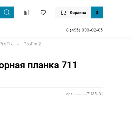
Корзина
0
8 (495) 090-02-65
ProFix
ProFix 2
орная планка 711
арт.
-------71135-01