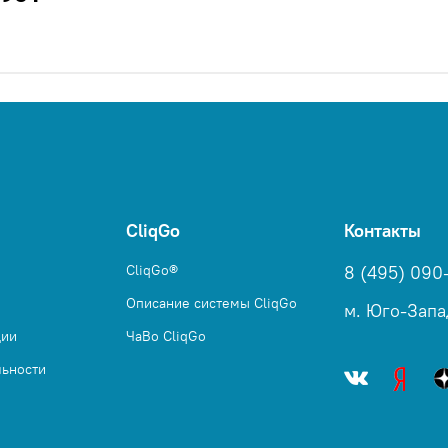
CliqGo
Контакты
CliqGo®
8 (495) 090
Описание системы CliqGo
м. Юго-Запа
ции
ЧаВо CliqGo
льности