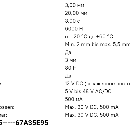
3,00 мм
20,00 мм
3,00 с
6000 Н
от -20 ℃ до +60 ℃
Min. 2 mm bis max. 5,5 m
Да
3 мм
80 Н
Да
:
12 V DC (сглаженное пост
5 V bis 48 V AC/DC
500 мA
ossen:
Max. 30 V DC, 500 mA
ar:
Max. 30 V DC, 500 mA
5-----67A35E95