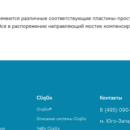
 имеются различные соответствующие пластины-прост
йся в распоряжении направляющий мостик компенсиру
CliqGo
Контакты
CliqGo®
8 (495) 090
Описание системы CliqGo
м. Юго-Запа
ции
ЧаВо CliqGo