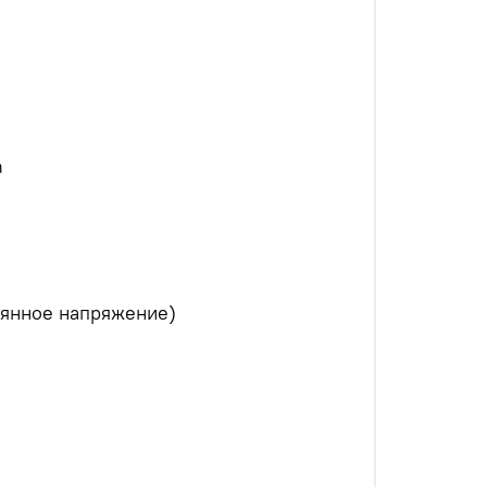
m
оянное напряжение)