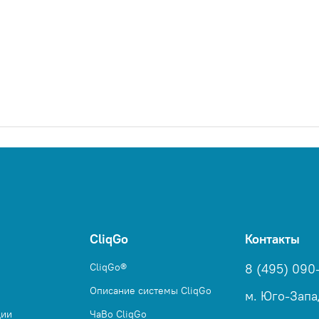
CliqGo
Контакты
CliqGo®
8 (495) 090
Описание системы CliqGo
м. Юго-Запа
ции
ЧаВо CliqGo