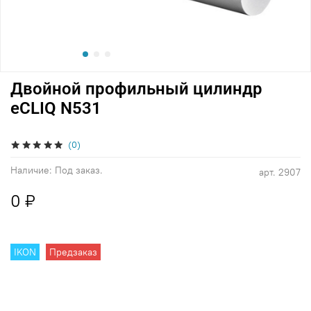
Двойной профильный цилиндр
eCLIQ N531
(0)
Наличие:
Под заказ.
арт.
2907
0 ₽
IKON
Предзаказ