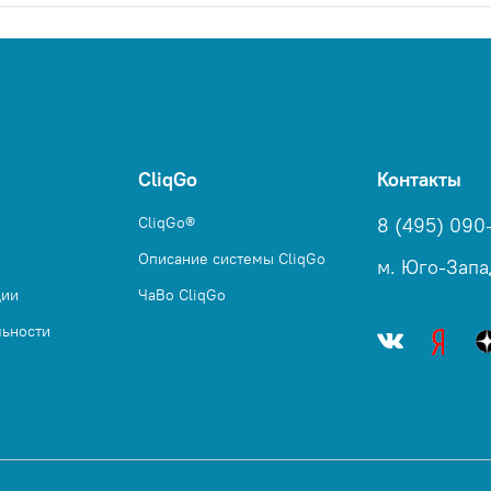
CliqGo
Контакты
CliqGo®
8 (495) 090
Описание системы CliqGo
м. Юго-Запа
ции
ЧаВо CliqGo
льности